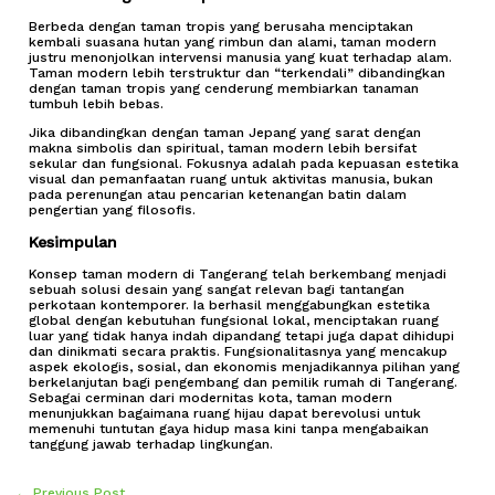
Berbeda dengan taman tropis yang berusaha menciptakan
kembali suasana hutan yang rimbun dan alami, taman modern
justru menonjolkan intervensi manusia yang kuat terhadap alam.
Taman modern lebih terstruktur dan “terkendali” dibandingkan
dengan taman tropis yang cenderung membiarkan tanaman
tumbuh lebih bebas.
Jika dibandingkan dengan taman Jepang yang sarat dengan
makna simbolis dan spiritual, taman modern lebih bersifat
sekular dan fungsional. Fokusnya adalah pada kepuasan estetika
visual dan pemanfaatan ruang untuk aktivitas manusia, bukan
pada perenungan atau pencarian ketenangan batin dalam
pengertian yang filosofis.
Kesimpulan
Konsep taman modern di Tangerang telah berkembang menjadi
sebuah solusi desain yang sangat relevan bagi tantangan
perkotaan kontemporer. Ia berhasil menggabungkan estetika
global dengan kebutuhan fungsional lokal, menciptakan ruang
luar yang tidak hanya indah dipandang tetapi juga dapat dihidupi
dan dinikmati secara praktis. Fungsionalitasnya yang mencakup
aspek ekologis, sosial, dan ekonomis menjadikannya pilihan yang
berkelanjutan bagi pengembang dan pemilik rumah di Tangerang.
Sebagai cerminan dari modernitas kota, taman modern
menunjukkan bagaimana ruang hijau dapat berevolusi untuk
memenuhi tuntutan gaya hidup masa kini tanpa mengabaikan
tanggung jawab terhadap lingkungan.
←
Previous Post