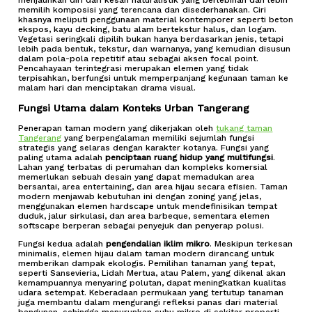
menjauhkan diri dari kesan naturalistik yang berlebihan dan lebih
memilih komposisi yang terencana dan disederhanakan. Ciri
khasnya meliputi penggunaan material kontemporer seperti beton
ekspos, kayu decking, batu alam bertekstur halus, dan logam.
Vegetasi seringkali dipilih bukan hanya berdasarkan jenis, tetapi
lebih pada bentuk, tekstur, dan warnanya, yang kemudian disusun
dalam pola-pola repetitif atau sebagai aksen focal point.
Pencahayaan terintegrasi merupakan elemen yang tidak
terpisahkan, berfungsi untuk memperpanjang kegunaan taman ke
malam hari dan menciptakan drama visual.
Fungsi Utama dalam Konteks Urban Tangerang
Penerapan taman modern yang dikerjakan oleh
tukang taman
Tangerang
yang berpengalaman memiliki sejumlah fungsi
strategis yang selaras dengan karakter kotanya. Fungsi yang
paling utama adalah
penciptaan ruang hidup yang multifungsi
.
Lahan yang terbatas di perumahan dan kompleks komersial
memerlukan sebuah desain yang dapat memadukan area
bersantai, area entertaining, dan area hijau secara efisien. Taman
modern menjawab kebutuhan ini dengan zoning yang jelas,
menggunakan elemen hardscape untuk mendefinisikan tempat
duduk, jalur sirkulasi, dan area barbeque, sementara elemen
softscape berperan sebagai penyejuk dan penyerap polusi.
Fungsi kedua adalah
pengendalian iklim mikro
. Meskipun terkesan
minimalis, elemen hijau dalam taman modern dirancang untuk
memberikan dampak ekologis. Pemilihan tanaman yang tepat,
seperti Sansevieria, Lidah Mertua, atau Palem, yang dikenal akan
kemampuannya menyaring polutan, dapat meningkatkan kualitas
udara setempat. Keberadaan permukaan yang tertutup tanaman
juga membantu dalam mengurangi refleksi panas dari material