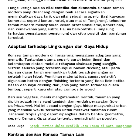
bangunan, sehingga menurunkan suhu mikro di sekitar properti.
Fungsi ketiga adalah
nilai estetika dan ekonomis
. Sebuah taman
modern yang dirancang dengan baik secara signifikan
meningkatkan daya tarik dan nilai sebuah properti. Bagi kawasan
komersial seperti kantor, hotel, atau mal di Tangerang, kehadiran
taman modern menciptakan kesan profesionalisme, kebersihan,
dan kemewahan yang subtil. Hal ini berkontribusi langsung
terhadap pengalaman pengunjung dan citra positif dari bangunan
tersebut.
Adaptasi terhadap Lingkungan dan Gaya Hidup
Konsep taman modern di Tangerang mengalami adaptasi yang
menarik. Tantangan utama seperti curah hujan tinggi dan
kelembapan diatasi melalui
rekayasa drainase yang canggih
.
Sistem saluran yang tersembunyi di bawah decking atau pada
lapisan dasar tanah memastikan tidak terjadi genangan air
setelah hujan lebat. Pemilihan material juga sangat selektif;
digunakan beton dengan finishing tertentu yang tidak licin ketika
basah dan kayu decking dari jenis yang tahan terhadap cuaca
lembap, seperti kayu ulin atau composite wood.
Dari sisi vegetasi, meski mengutamakan bentuk, tanaman yang
dipilih adalah jenis yang tangguh dan rendah perawatan (
low
maintenance
). Hal ini sesuai dengan gaya hidup masyarakat urban
yang memiliki waktu terbatas untuk merawat tanaman rumit.
Tanaman tropis yang dapat dipangkas dalam bentuk geometris,
seperti Cemara Kipas atau tertentu, menjadi pilihan populer.
Baca Juga : 
Aspek Penting dalam Memilih Jasa Taman di Kota Tangerang
Kontras dengan Konsep Taman Lain